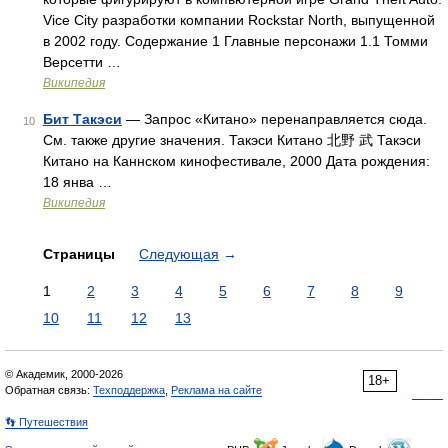
Vice City разработки компании Rockstar North, выпущенной
в 2002 году. Содержание 1 Главные персонажи 1.1 Томми
Версетти …
Википедия
Бит Такэси
— Запрос «Китано» перенаправляется сюда.
10
Cм. также другие значения. Такэси Китано 北野 武 Такэси
Китано на Каннском кинофестивале, 2000 Дата рождения:
18 янва …
Википедия
Страницы
Следующая
→
1
2
3
4
5
6
7
8
9
10
11
12
13
© Академик, 2000-2026
18+
Обратная связь:
Техподдержка
,
Реклама на сайте
👣 Путешествия