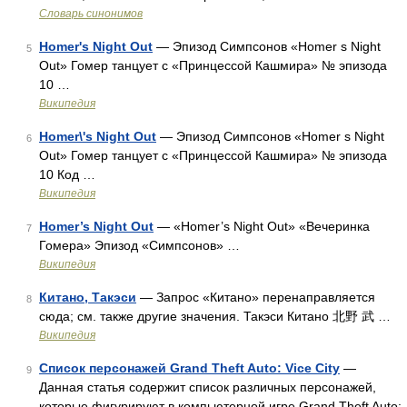
Словарь синонимов
Homer's Night Out
— Эпизод Симпсонов «Homer s Night
5
Out» Гомер танцует с «Принцессой Кашмира» № эпизода
10 …
Википедия
Homer\'s Night Out
— Эпизод Симпсонов «Homer s Night
6
Out» Гомер танцует с «Принцессой Кашмира» № эпизода
10 Код …
Википедия
Homer’s Night Out
— «Homer’s Night Out» «Вечеринка
7
Гомера» Эпизод «Симпсонов» …
Википедия
Китано, Такэси
— Запрос «Китано» перенаправляется
8
сюда; см. также другие значения. Такэси Китано 北野 武 …
Википедия
Список персонажей Grand Theft Auto: Vice City
—
9
Данная статья содержит список различных персонажей,
которые фигурируют в компьютерной игре Grand Theft Auto: