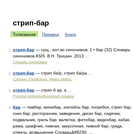
стрип-бар
Толкование
Перевод
Книги
стрип-бар
— сущ., кол во синонимов: 1 • бар (32) Словарь
1
синонимов ASIS. В.Н. Тришин. 2013 …
Словарь синонимов
стрип-бар
— стрип ба/р, стрип ба/ра …
2
Слитно. Раздельно. Через дефис.
стрип-бар
— стрип б ар, а …
3
Русский орфографический словарь
бар
— пивбар, минибар, коктейль бар, погребок, стрип бар,
4
снек бар, ресторанчик, заведение, диско бар, сидячка,
подвальчик, гриль бар, валютка, фитобар, видеобар, кабак,
рама, шкафчик, пивная, закусочная, пивной бар; гряда,
отмель, возвышение Словарь&#8230; …